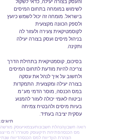
והעסק בצורה יעילה, כדאי לשקול 
לשימוש במומחה בתחום המיסים 
בישראל. מומחה זה יכול לשמש כיועץ 
ולספק הכוונה מקצועית 
לקוסמטיקאית צעירה ולעזור לה 
בניהול מיסים ועסק בצורה יעילה 
ותקינה.
בסיכום, קוסמטיקאית בתחילת הדרך 
צריכה להיות מודעת לתחום המיסים 
ולחשוב על איך לנהל את עסקה 
בצורה יעילה ומקצועית. התמקדות 
במס הכנסה, מוסר הדמי מע"מ 
וביטוח לאומי יכולה לעזור להמנוע 
בעיות מיסים ולהבטיח צמיחה 
עסקית יציבה בעתיד.
תיוגים:
רואה חשבון
הנהלת חשבונות
עצמאי
עוסק מורשה
מס הכנסה
פתיחת תיק
עוסק פטור
רו"ח מייצג
הצהרת הון
דיווח למס הכנסה
דיווח שנתי