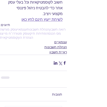
חשוב לקוסמטיקאיות וכל בעלי עסק 
אחר כדי להבטיח ניהול פיננסי 
מקצועי ויציב. 
לשיחת ייעוץ חינם לחץ כאן
תיוגים:
רואה חשבון
הנהלת חשבונות
עצמאי
עוסק מורשה
מס הכנסה
פתיחת תיק
עוסק פטור
רו"ח מייצג
הצהרת הון
קוסמטיקאית
עצמאיים
הנהלת חשבונות
ראיית חשבון
תגובות