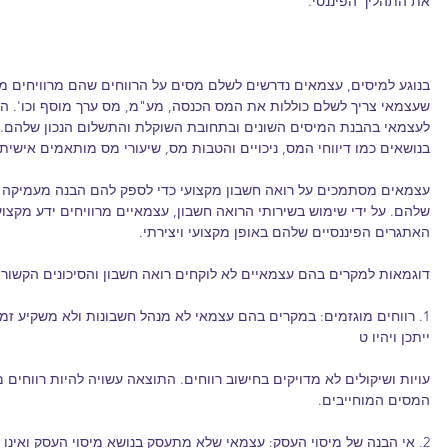
את התהליך הפיננסי.
בנוגע למיסים, עצמאים נדרשים לשלם מסים על הרווחים שהם מרוויחים מ
שעצמאי צריך לשלם כוללות את המס הכנסה, מע"מ, מס ערך מוסף וכו'. הרו
לעצמאי בהבנת המיסים השונים ובתחובת השוקלת והתשלום הנכון שלהם. הו
בנושאים כמו דיווחי המס, ניכויים והטבות מס, שיעורי מס מותאמים אישית, 
עצמאים מסתמכים על רואה חשבון מקצועי כדי לספק להם הבנה מעמיקה ו
שלהם. על ידי שימוש בשירותי הרואה חשבון, עצמאיים מרוויחים ידע מקצוע
האתגרים הפיננסיים שלהם באופן מקצועי ויצירתי.
דוגמאות למקרים בהם עצמאיים לא לוקחים רואה חשבון והסיכונים הקשורים
1. רווחים מוגזמים: במקרים בהם עצמאי לא מנהל חשבונות ולא משקיע זמן
ייתכן ויהיו ט
עויות ושיקולים לא מדויקים בחישוב רווחים. התוצאה עשויה להיות רווחים מ
המסים המוחייבים.
2. אי הבנה של מיסוי העסק: עצמאי שלא מתעסק בנושא מיסוי העסק ואינו 