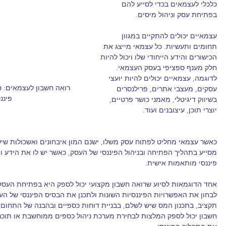
כלכלי לעצמאים בכדי לסייע להם 
בפתיחת עסק וניהול מיסים.
עצמאיים יכולים להתקיים במגוון 
תחומים ותעשיות. כל עצמאי מייצג את 
הכישורים והידע הייחודי שלו ויכול להיות 
חלק מענף ספציפי בעסק העצמאי. 
לדוגמה, עצמאיים יכולים להיות יועצי 
רואה חשבון לעצמאים: ס
עסקים, מעצבי אתרים, פרילנסרים 
פיננ
בשיווק דיגיטלי, מאמני כושר פרטיים, 
יוצרי תוכן, עיצובנים ועוד.
כאשר עצמאי מחליט לפתוח עסק משלו, ישנם המון איבחונים ואשכולות שיש
מסייע בתהליך הפתיחה ובניהול הפיננסי של העסק, כאשר יש לו את הידע וה
פיננסי מותאמות אישית.
אחד הדוגמאות לסיוע שרואה חשבון מקצועי יכול לספק היא בפתיחת העסק.
לבחון את האפשרויות הפיננסיות השונות ולתכנן את הבסיס הפיננסי של העסק
תקציב, בתכנון המס שיש לשלם, בבניית דוחות כספיים ובהבנה של התחום ה
חשבון יכול לספק המלצות לבחירת מערכת ניהול כספים ממוחשבת או תוכ