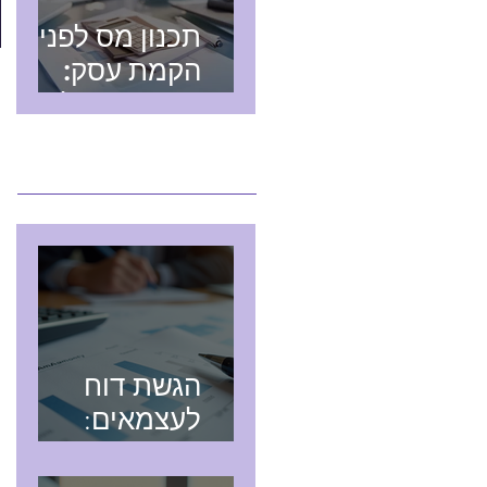
תכנון מס לפני
הקמת עסק:
חשיבותו של
רואה חשבון
מאמרים חדשים
מומחה בתחום
המיסים
הגשת דוח
לעצמאים:
מדריך מקיף