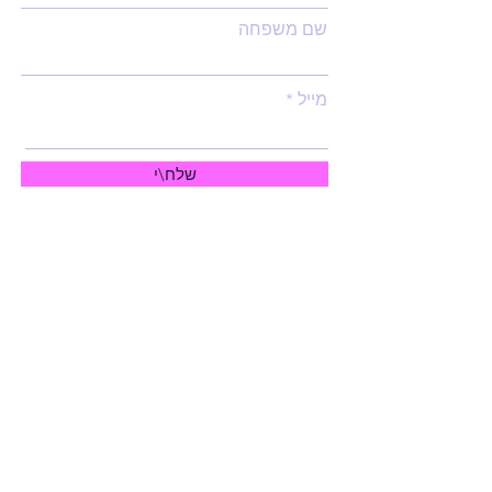
שם משפחה
מייל
שלח\י