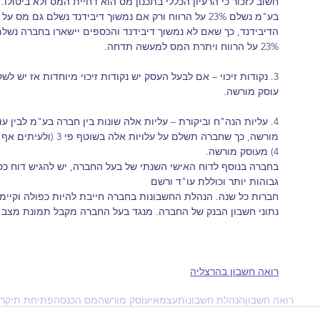
חשוב לזכור כי הרעיון הכללי בתכנון מס הוא דחיית המס ולא ביטולו.
בע"מ נשלם 23% על הרווח ורק אם נמשוך דיבידנד נשלם גם מס על
הדיבידנד, כך שאם לא נמשוך דיבידנד והכספים יישארו בחברה נשלם
23% על הרווח ויתרת המס למעשה תדחה.
3. נקודות זיכוי – אם לבעל העסק יש נקודות זיכוי מיוחדות אז יש לשקול דווקא
עוסק מורשה.
4. עליות הנה"ח וביקורת – עליות אלה שונות בין חברה בע"מ לבין עוסק
מורשה, כך שחברה תשלם על עלויות אלה בשוטף פי 3 (ולעיתים אף פי
4) מעוסק מורשה.
בחברה בנוסף לדוח האישי השנתי של בעל החברה, יש להגיש דוח כס
גבוהות יותר וכוללת עו"ד ורשם
חברות כל שנה. הנהלת החשבונות בחברה חייבת להיות כפולה וקיימת 
נתוני חשבון הבנק של החברה. מנגד בעל החברה מקבל תמונת מצב 
רואה חשבון בהרצליה
רואה חשבון
הנהלת חשבונות
עצמאי
עוסק מורשה
מס הכנסה
פתיחת תיק
רו