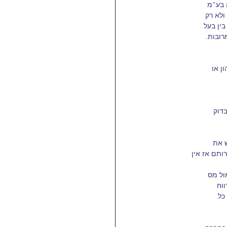
 בע"מ
ולא רק
ין בעל
רובות.
ן או
ול מס
וח
כל