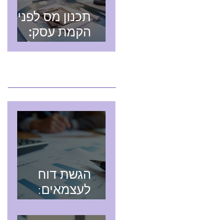
תכנון מס לפני
הקמת עסק:
חשיבותו של
רואה חשבון
מאמרים חדשים
מומחה בתחום
המיסים
הגשת דוח
לעצמאים:
מדריך מקיף