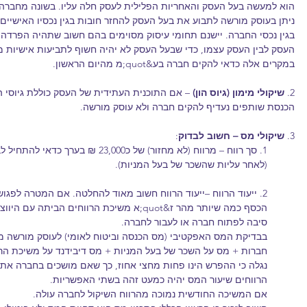
הוא למעשה בעל העסק והאחריות הפלילית לעסק חלה עליו. בשונה מחברה
ניתן בעוסק מורשה לתבוע את בעל העסק להחזר חובות בגין נכסיו האישיים 
בגין נכסי החברה. יישנם תחומי עיסוק מסוימים בהם חשוב שתהיה הפרדה ב
העסק לבין העסק עצמו, כדי שבעל העסק לא יהיה חשוף לתביעות אישיות מ
במקרים אלה כדאי להקים חברה בע&quot;מ מהיום הראשון.
2. 
שיקולי מימון (גיוס הון)
 – אם התוכנית העתידית של העסק כוללת גיוסי הו
הכנסת שותפים נעדיף להקים חברה ולא עוסק מורשה.
3. 
שיקולי מס – חשוב לבדוק
:
1. סך רווח – מרווח (לא מחזור) של כ23,000 ₪ בערך כדאי להתחיל לבדוק
(לאחר עליות שהשכר של בעל המניות).
2. ייעוד הרווח –ייעוד הרווח חשוב מאוד להחלטה. אם המטרה לפגוש את
הכסף כמה שיותר מהר ז&quot;א משיכת הרווחים הביתה עם היווצרותם אז אין
סיבה לפתוח חברה או לעבור לחברה.
בבדיקת המס האפקטיבי (מס הכנסה וביטוח לאומי) לעוסק מורשה מ
חברות + מס על השכר של בעל המניות + מס דיבידנד על משיכת הרו
נגלה כי ההפרש הינו פחות מחצי אחוז, כך שאם מושכים בחברה את 
הרווחים שיעור המס יהיה כמעט זהה בשתי האפשריות.
אם המשיכה החודשית נמוכה מהרווח השיקול לחברה עולה.