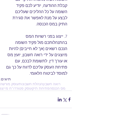
קבלת ההודעה, יודיע לכם פקיד 
השומה על כל ההליכים שעליכם 
לבצע על מנת לאפשר את סגירת 
התיק במס הכנסה.
7. ייצוג בפני רשויות המס
בהתנהלותכם מול פקיד השומה 
הנכם רשאים (אך לא חייבים) להיות 
מיוצגים על ידי רואה חשבון, יועץ מס 
או עורך דין. לתשומת לבכם, עם 
פתיחת העסק עליכם לדווח על כך גם 
למוסד לביטוח הלאומי.
תיוגים:
רואה חשבון
הנהלת חשבונות
עוסק מורשה
מס הכנסה
פתיחת תיק
עוסק פטור
רו"ח מייצג