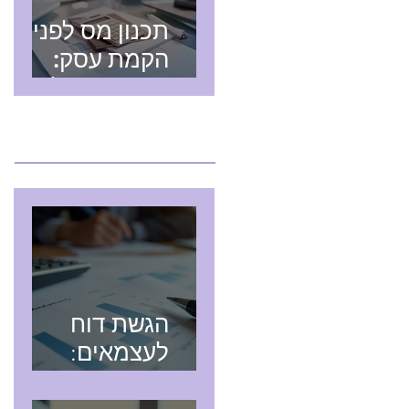
תכנון מס לפני
הקמת עסק:
חשיבותו של
רואה חשבון
מאמרים חדשים
מומחה בתחום
המיסים
הגשת דוח
לעצמאים:
מדריך מקיף