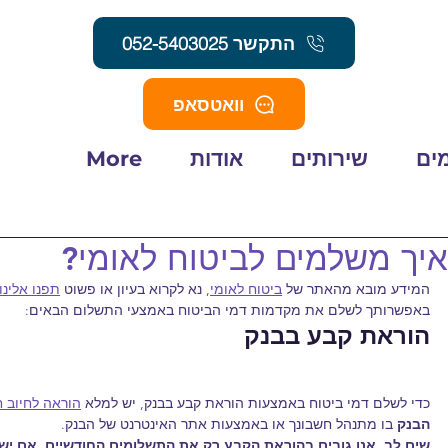
התקשר 052-5403025
וואטסאפ
ים
שירותים
אודות
More
איך משלמים לביטוח לאומי?
המידע מובא מהאתר של 
ביטוח לאומי
, נא לקרוא בעיון או פשוט 
תפנו אלינו
באפשרותך לשלם את מקדמות דמי הביטוח באמצעי התשלום הבאים:​
הוראת קבע בבנק
כדי לשלם דמי ביטוח באמצעות הוראת קבע בבנק, יש למלא 
הוראה לחיוב ח
הבנק
 בו מתנהל חשבונך או באמצעות אתר האינטרנט של הבנק.
שים לב, אנו גובים בהוראת הקבע רק את התשלומים החודשיים. אם יש ל