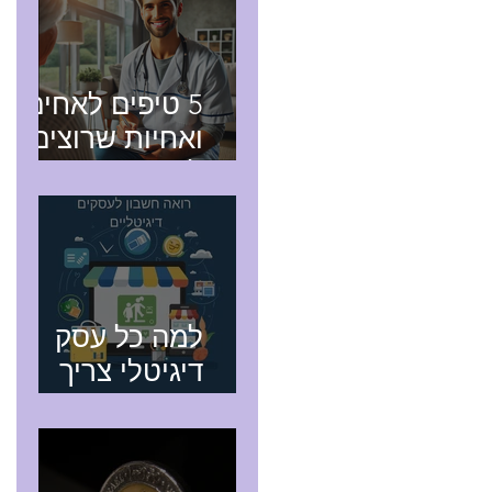
5 טיפים לאחים
ואחיות שרוצים
להפוך
לעצמאיים ולתת
שירותים של
אח/אחות
מוסמך עד הבית
למה כל עסק
דיגיטלי צריך
רואה חשבון
מקצועי